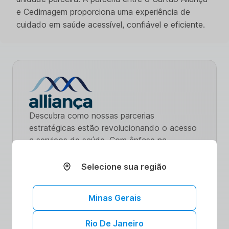
e Cedimagem proporciona uma experiência de
cuidado em saúde acessível, confiável e eficiente.
Descubra como nossas parcerias
estratégicas estão revolucionando o acesso
a serviços de saúde. Com ênfase na
promoção de uma vida saudável,
oferecemos benefícios exclusivos e
Selecione sua região
cuidados de qualidade. Explore nossa
comunidade comprometida com seu bem-
Minas Gerais
estar. Saiba mais sobre como nossas
colaborações podem impulsionar sua jornada
Rio De Janeiro
para uma saúde plena.