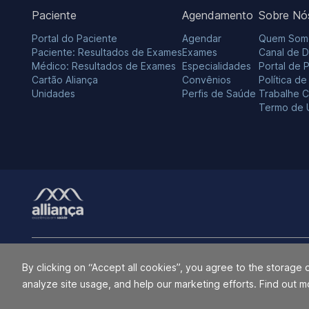
Paciente
Agendamento
Sobre Nó
Portal do Paciente
Agendar
Quem Som
Paciente: Resultados de Exames
Exames
Canal de 
Médico: Resultados de Exames
Especialidades
Portal de 
Cartão Aliança
Convênios
Política d
Unidades
Perfis de Saúde
Trabalhe 
Termo de 
O Grupo Alliança e Alliança Saúde não utilizam a marca ALLIANÇA n
By clicking on “Accept all cookies”, you agree to the storage 
indiretamente, com o Grupo RedeD’Or São Luiz S.A., Hospital Esperan
analyze site usage, and help our marketing efforts. Find out m