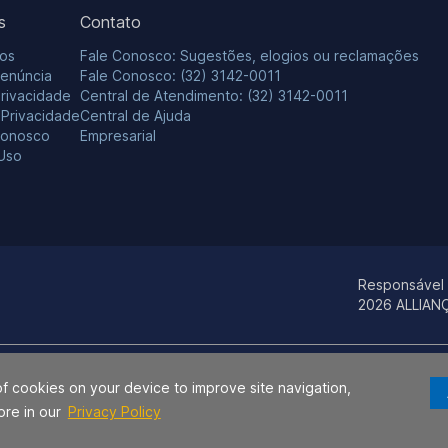
s
Contato
os
Fale Conosco: Sugestões, elogios ou reclamações
Denúncia
Fale Conosco: (32) 3142-0011
Privacidade
Central de Atendimento: (32) 3142-0011
e Privacidade
Central de Ajuda
Conosco
Empresarial
Uso
Responsável
2026 ALLIAN
os estados da Bahia e do Sergipe para identificação de seus produtos e se
of cookies on your device to improve site navigation,
ça S.A., Hospital Aliança, Centro Médico Aliança e/ou CAP – Centro Aliança 
ore in our
Privacy Policy