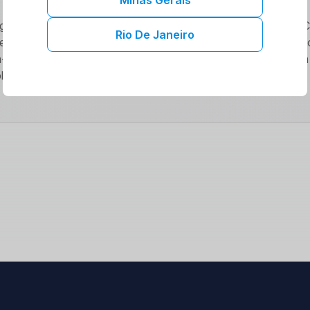
gicas estão revolucionando o acesso a serviços de saúde. 
Rio De Janeiro
ecemos benefícios exclusivos e cuidados de qualidade. Expl
estar. Saiba mais sobre como nossas colaborações podem
lena.