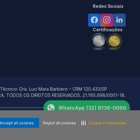
Redes Sociais
Certificações
 Técnico:
Dra. Luci Mara Barbiero – CRM 120.433/SP
ÇA. TODOS OS DIREITOS RESERVADOS.
21.195.698/0001-18.
WhatsApp (32) 9136-0066
rviços e não são marcas e/ou empresas relacionadas, direta ou
Telefone (32) 3142-0011
De Pediatria.
Accept all cookies
Reject all cookies
Cookie Preferences