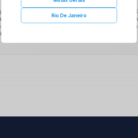
gicas estão revolucionando o acesso a serviços de saúde. 
Rio De Janeiro
ecemos benefícios exclusivos e cuidados de qualidade. Expl
estar. Saiba mais sobre como nossas colaborações podem
lena.