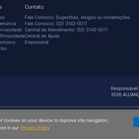
s
Contato
os
Fale Conosco: Sugestões, elogios ou reclamações
Denúncia
Fale Conosco: (32) 3142-0011
Privacidade
Central de Atendimento: (32) 3142-0011
e Privacidade
Central de Ajuda
Conosco
Empresarial
Uso
Responsável
2026 ALLIAN
os estados da Bahia e do Sergipe para identificação de seus produtos e se
of cookies on your device to improve site navigation,
ça S.A., Hospital Aliança, Centro Médico Aliança e/ou CAP – Centro Aliança 
ore in our
Privacy Policy