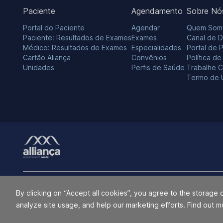
Paciente
Agendamento
Sobre Nó
Portal do Paciente
Agendar
Quem Som
Paciente: Resultados de Exames
Exames
Canal de 
Médico: Resultados de Exames
Especialidades
Portal de 
Cartão Aliança
Convênios
Política d
Unidades
Perfis de Saúde
Trabalhe 
Termo de 
O Grupo Alliança e Alliança Saúde não utilizam a marca ALLIANÇA n
By clicking on “Accept all cookies”, you agree to the storage 
indiretamente, com o Grupo RedeD’Or São Luiz S.A., Hospital Esperan
analyze site usage, and help our marketing efforts. Find out m