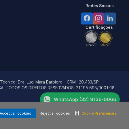
Redes Sociais
Certificações
 Técnico:
Dra. Luci Mara Barbiero – CRM 120.433/SP
ÇA. TODOS OS DIREITOS RESERVADOS.
21.195.698/0001-18.
WhatsApp (32) 9136-0066
rviços e não são marcas e/ou empresas relacionadas, direta ou
Telefone (32) 3142-0011
De Pediatria.
Accept all cookies
Reject all cookies
Cookie Preferences