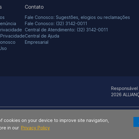
s
Contato
os
Fale Conosco: Sugestões, elogios ou reclamações
Denúncia
Fale Conosco: (32) 3142-0011
Privacidade
Central de Atendimento: (32) 3142-0011
e Privacidade
Central de Ajuda
Conosco
Empresarial
Uso
Responsável
2026 ALLIAN
os estados da Bahia e do Sergipe para identificação de seus produtos e se
of cookies on your device to improve site navigation,
ça S.A., Hospital Aliança, Centro Médico Aliança e/ou CAP – Centro Aliança 
ore in our
Privacy Policy