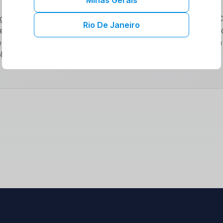
gicas estão revolucionando o acesso a serviços de saúde. 
Rio De Janeiro
ecemos benefícios exclusivos e cuidados de qualidade. Expl
estar. Saiba mais sobre como nossas colaborações podem
lena.