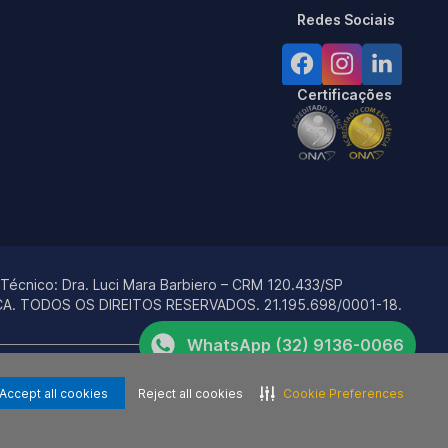
Redes Sociais
Certificações
 Técnico:
Dra. Luci Mara Barbiero – CRM 120.433/SP
ÇA. TODOS OS DIREITOS RESERVADOS.
21.195.698/0001-18.
WhatsApp (32) 9136-0066
rviços e não são marcas e/ou empresas relacionadas, direta ou
Telefone (32) 3142-0011
De Pediatria.
Accept all cookies
Reject all cookies
Cookie Preferences