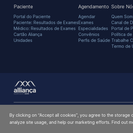
Paciente
Agendamento
Sobre Nó
Portal do Paciente
Agendar
Quem Som
Paciente: Resultados de Exames
Exames
Canal de 
Médico: Resultados de Exames
Especialidades
Portal de 
Cartão Aliança
Convênios
Política d
Unidades
Perfis de Saúde
Trabalhe 
Termo de 
O Grupo Alliança e Alliança Saúde não utilizam a marca ALLIANÇA n
By clicking on “Accept all cookies”, you agree to the storage 
indiretamente, com o Grupo RedeD’Or São Luiz S.A., Hospital Esperan
analyze site usage, and help our marketing efforts. Find out m