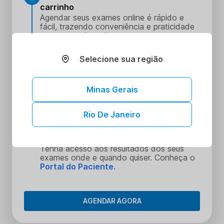
carrinho
Agendar seus exames online é rápido e
fácil, trazendo conveniência e praticidade
para o seu dia a dia.
Escolha o melhor dia e horário
2
Escolha o dia e hora que melhor se
Selecione sua região
encaixe na sua rotina
Realize seus procedimentos
3
Minas Gerais
Faça seus procedimentos na unidade
escolhida
Rio De Janeiro
Tenha acesso aos seus resultados sem
4
sair de casa
Tenha acesso aos resultados dos seus
exames onde e quando quiser. Conheça o
Portal do Paciente.
AGENDAR AGORA