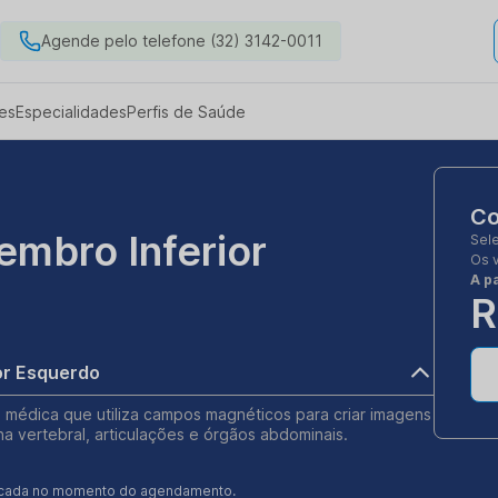
Agende pelo telefone (32) 3142-0011
es
Especialidades
Perfis de Saúde
Co
embro Inferior
Sel
Os 
A pa
R
or Esquerdo
 médica que utiliza campos magnéticos para criar imagens
na vertebral, articulações e órgãos abdominais.
ificada no momento do agendamento.