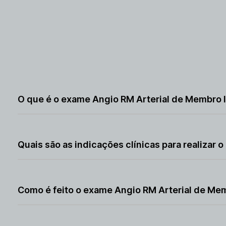
O que é o exame Angio RM Arterial de Membro In
O exame Angio RM Arterial de Membro Inferior Esquerdo 
estreitamentos nos vasos. Sua principal finalidade é ide
Quais são as indicações clínicas para realizar
Esse exame é indicado quando há suspeita de doenças v
diabetes. Ele ajuda a planejar intervenções e acompan
Como é feito o exame Angio RM Arterial de Me
O paciente deita em uma máquina de ressonância e perm