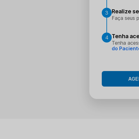
Realize s
3
Faça seus p
Tenha ace
4
Tenha aces
do Pacient
AGE