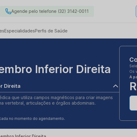
Agende pelo telefone (32) 3142-0011
es
Especialidades
Perfis de Saúde
Co
bro Inferior Direita
Sel
Os 
A pa
R
 Direita
édica que utiliza campos magnéticos para criar imagens
na vertebral, articulações e órgãos abdominais.
ificada no momento do agendamento.
mbro Inferior Direita