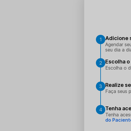
Adicione 
1
Agendar seu
seu dia a di
Escolha o 
2
Escolha o d
Realize s
3
Faça seus p
Tenha ace
4
Tenha aces
do Pacient