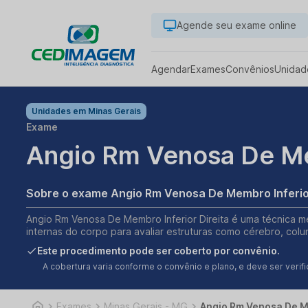
Agende seu exame online
Agendar
Exames
Convênios
Unidad
Unidades em
Minas Gerais
Exame
Angio Rm Venosa De Mem
Sobre o exame Angio Rm Venosa De Membro Inferior
Angio Rm Venosa De Membro Inferior Direita é uma técnica m
internas do corpo para avaliar estruturas como cérebro, colu
Este procedimento pode ser coberto por convênio.
A cobertura varia conforme o convênio e plano, e deve ser ver
Exames
Minas Gerais - MG
Angio Rm Venosa De Me