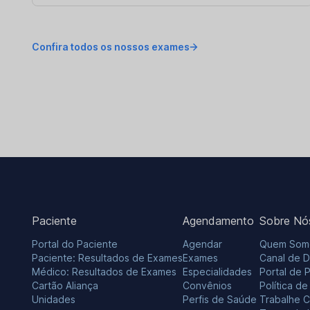
Confira todos os nossos exames
Paciente
Agendamento
Sobre Nó
Portal do Paciente
Agendar
Quem Som
Paciente: Resultados de Exames
Exames
Canal de 
Médico: Resultados de Exames
Especialidades
Portal de 
Cartão Aliança
Convênios
Política d
Unidades
Perfis de Saúde
Trabalhe 