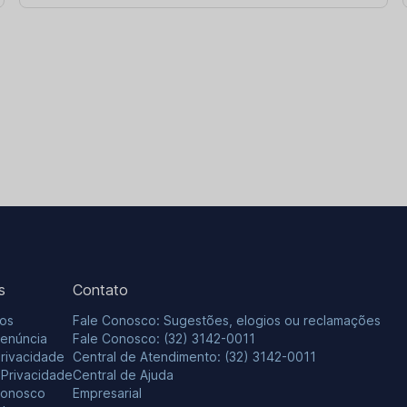
s
Contato
os
Fale Conosco: Sugestões, elogios ou reclamações
Denúncia
Fale Conosco: (32) 3142-0011
Privacidade
Central de Atendimento: (32) 3142-0011
e Privacidade
Central de Ajuda
Conosco
Empresarial