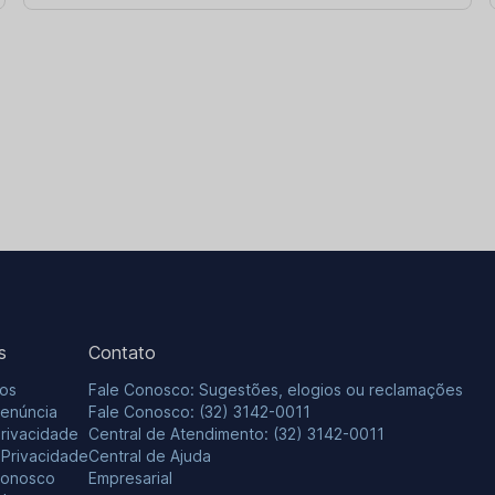
s
Contato
os
Fale Conosco: Sugestões, elogios ou reclamações
Denúncia
Fale Conosco: (32) 3142-0011
Privacidade
Central de Atendimento: (32) 3142-0011
e Privacidade
Central de Ajuda
Conosco
Empresarial