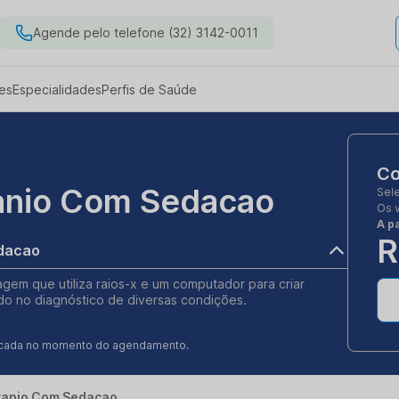
Agende pelo telefone (32) 3142-0011
es
Especialidades
Perfis de Saúde
Co
anio Com Sedacao
Sel
Os 
A pa
R
edacao
m que utiliza raios-x e um computador para criar
ndo no diagnóstico de diversas condições.
ificada no momento do agendamento.
ranio Com Sedacao