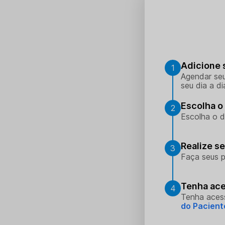
Adicione 
1
Agendar seu
seu dia a di
Escolha o 
2
Escolha o d
Realize s
3
Faça seus p
Tenha ace
4
Tenha aces
do Pacient