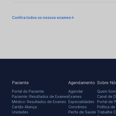
Confira todos os nossos exames
Paciente
Agendamento
Sobre Nó
Portal do Paciente
Agendar
Quem Som
Paciente: Resultados de Exames
Exames
Canal de 
Médico: Resultados de Exames
Especialidades
Portal de 
Cartão Aliança
Convênios
Política d
Unidades
Perfis de Saúde
Trabalhe 