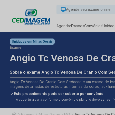
Agende seu exame online
Agendar
Exames
Convênios
Unidad
Unidades em
Minas Gerais
Exame
Angio Tc Venosa De Cr
Sobre o exame Angio Tc Venosa De Cranio Com S
Angio Tc Venosa De Cranio Com Sedacao é um exame de image
imagens detalhadas de estruturas internas do corpo, auxilia
Este procedimento pode ser coberto por convênio.
A cobertura varia conforme o convênio e plano, e deve ser ver
Exames
Minas Gerais - MG
Angio Tc Venosa De C