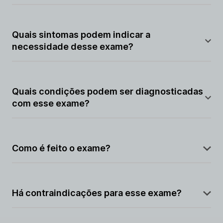
Detecta problemas de circulação nas veias da perna
esquerda, como trombose.
Quais sintomas podem indicar a
necessidade desse exame?
Inchaço, dor ou alteração de cor na perna esquerda.
Quais condições podem ser diagnosticadas
com esse exame?
Trombose venosa profunda e insuficiência venosa
crônica.
Como é feito o exame?
Utiliza tomografia computadorizada com contraste
para analisar as veias da perna.
Há contraindicações para esse exame?
Pacientes com alergia ao contraste ou função renal