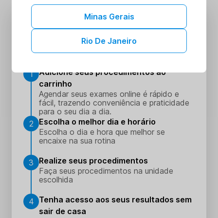
Minas Gerais
Agende ou compre seus exames de
forma simples
Rio De Janeiro
Adicione seus procedimentos ao
1
carrinho
Agendar seus exames online é rápido e
fácil, trazendo conveniência e praticidade
para o seu dia a dia.
Escolha o melhor dia e horário
2
Escolha o dia e hora que melhor se
encaixe na sua rotina
Realize seus procedimentos
3
Faça seus procedimentos na unidade
escolhida
Tenha acesso aos seus resultados sem
4
sair de casa