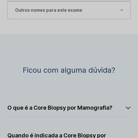
Outros nomes para este exame
Ficou com alguma dúvida?
O que é a Core Biopsy por Mamografia?
É um procedimento de biópsia que utiliza uma agulha
para coletar tecido mamário, guiado por imagens de
Quando é indicada a Core Biopsy por