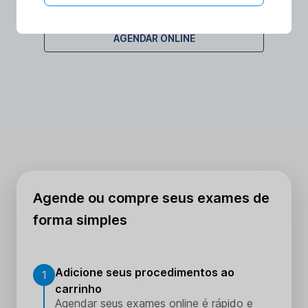
considerada segura e os riscos associados são
mínimos. A exposição à radiação é baixa e não há
AGENDAR ONLINE
efeitos colaterais significativos.
Agende ou compre seus exames de
forma simples
Adicione seus procedimentos ao
1
carrinho
Agendar seus exames online é rápido e