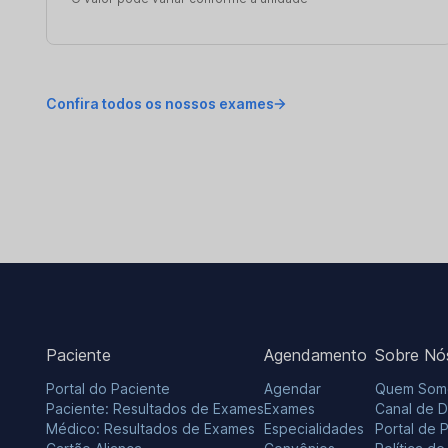
Confira todos os nossos exames
Paciente
Agendamento
Sobre Nó
Portal do Paciente
Agendar
Quem Som
Paciente: Resultados de Exames
Exames
Canal de 
Médico: Resultados de Exames
Especialidades
Portal de 