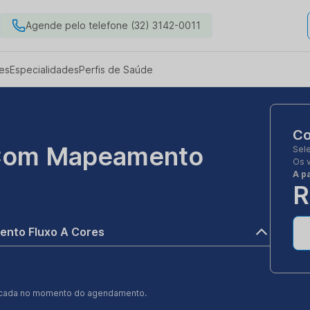
Agende pelo telefone (32) 3142-0011
es
Especialidades
Perfis de Saúde
Co
 Com Mapeamento
Sel
Os 
A pa
R
nto Fluxo A Cores
ificada no momento do agendamento.