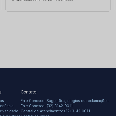
s
Contato
os
Fale Conosco: Sugestões, elogios ou reclamações
Denúncia
Fale Conosco: (32) 3142-0011
Privacidade
Central de Atendimento: (32) 3142-0011