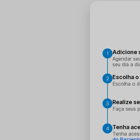
Adicione 
1
Agendar seu
seu dia a di
Escolha o 
2
Escolha o d
Realize s
3
Faça seus p
Tenha ace
4
Tenha aces
do Pacient