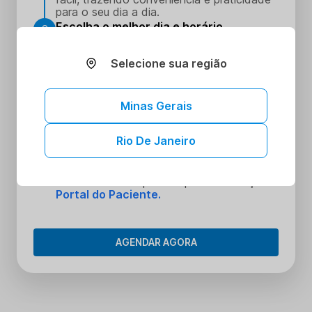
para o seu dia a dia.
Escolha o melhor dia e horário
2
Escolha o dia e hora que melhor se
encaixe na sua rotina
Selecione sua região
Realize seus procedimentos
3
Faça seus procedimentos na unidade
Minas Gerais
escolhida
Tenha acesso aos seus resultados sem
4
Rio De Janeiro
sair de casa
Tenha acesso aos resultados dos seus
exames onde e quando quiser. Conheça o
Portal do Paciente.
AGENDAR AGORA