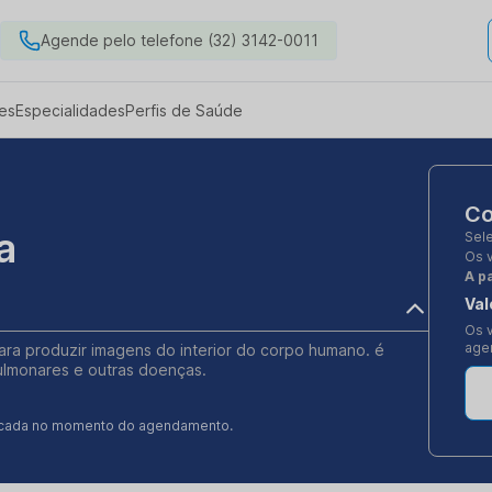
Agende pelo telefone (32) 3142-0011
es
Especialidades
Perfis de Saúde
Co
a
Sel
Os 
A pa
Val
Os v
age
para produzir imagens do interior do corpo humano. é
pulmonares e outras doenças.
ificada no momento do agendamento.