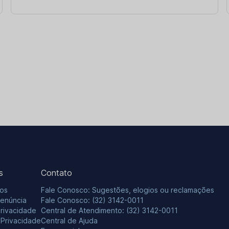
s
Contato
os
Fale Conosco: Sugestões, elogios ou reclamações
Denúncia
Fale Conosco: (32) 3142-0011
Privacidade
Central de Atendimento: (32) 3142-0011
e Privacidade
Central de Ajuda