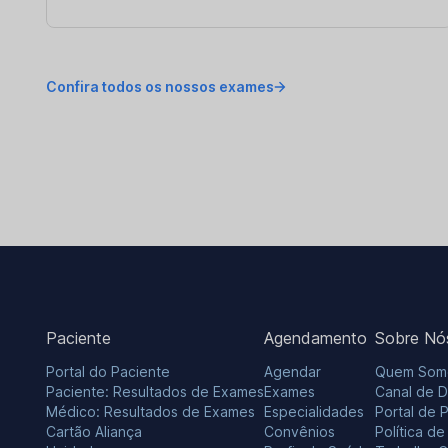
Confira todos os nossos exames
Paciente
Agendamento
Sobre Nó
Portal do Paciente
Agendar
Quem Som
Paciente: Resultados de Exames
Exames
Canal de 
Médico: Resultados de Exames
Especialidades
Portal de 
Cartão Aliança
Convênios
Política d