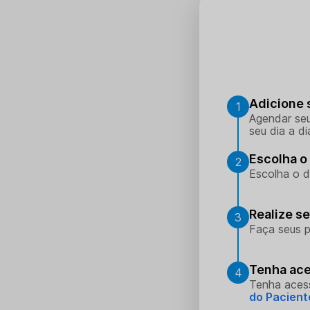
Adicione 
1
Agendar seu
seu dia a di
Escolha o 
2
Escolha o d
Realize s
3
Faça seus p
Tenha ace
4
Tenha aces
do Pacient