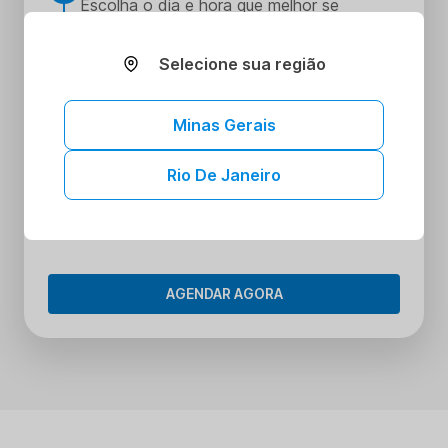
Escolha o dia e hora que melhor se
encaixe na sua rotina
Realize seus procedimentos
Selecione sua região
3
Faça seus procedimentos na unidade
escolhida
Minas Gerais
Tenha acesso aos seus resultados sem
4
sair de casa
Rio De Janeiro
Tenha acesso aos resultados dos seus
exames onde e quando quiser. Conheça o
Portal do Paciente.
AGENDAR AGORA