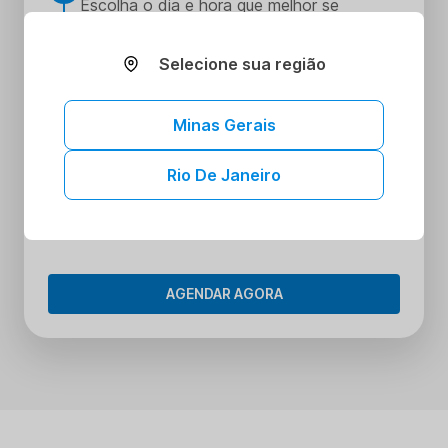
Escolha o dia e hora que melhor se
encaixe na sua rotina
Realize seus procedimentos
Selecione sua região
3
Faça seus procedimentos na unidade
escolhida
Minas Gerais
Tenha acesso aos seus resultados sem
4
sair de casa
Rio De Janeiro
Tenha acesso aos resultados dos seus
exames onde e quando quiser. Conheça o
Portal do Paciente.
AGENDAR AGORA