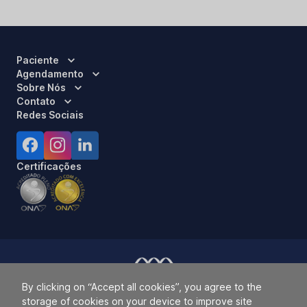
Paciente
Agendamento
Sobre Nós
Contato
Redes Sociais
Certificações
By clicking on “Accept all cookies”, you agree to the
Responsável Técnico:
Dra. Luci Mara Barbiero – CRM 120.433/SP
storage of cookies on your device to improve site
2026 ALLIANÇA. TODOS OS DIREITOS RESERVADOS.