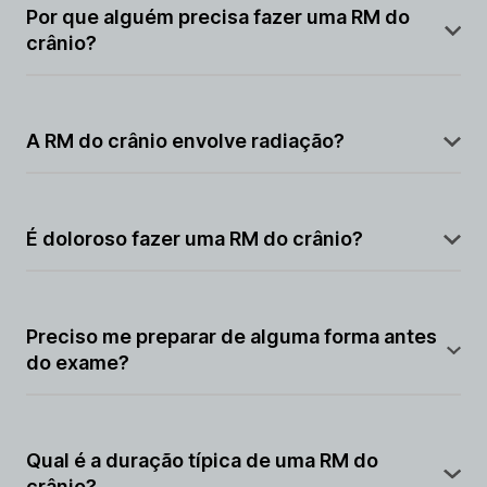
campos magnéticos e ondas de rádio para criar
Por que alguém precisa fazer uma RM do
imagens detalhadas das estruturas do cérebro e do
crânio?
crânio.
Esse exame é realizado para diagnosticar uma ampla
gama de condições neurológicas, como tumores
A RM do crânio envolve radiação?
cerebrais, acidentes vasculares cerebrais (AVCs),
lesões traumáticas, esclerose múltipla e muito mais.
Não, a ressonância magnética não utiliza radiação
ionizante, tornando-a segura em termos de
É doloroso fazer uma RM do crânio?
exposição à radiação.
Não é doloroso, mas pode ser necessário permanecer
imóvel por algum tempo durante o procedimento.
Preciso me preparar de alguma forma antes
do exame?
Em geral, não é necessário preparo específico, a
menos que o médico forneça instruções diferentes.
Qual é a duração típica de uma RM do
crânio?