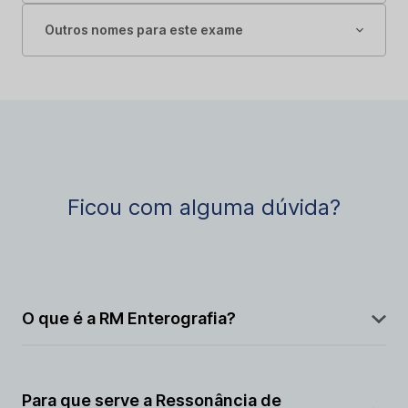
Outros nomes para este exame
Ficou com alguma dúvida?
O que é a RM Enterografia?
É uma ressonância magnética feita para estudar o
intestino delgado em detalhes.
Para que serve a Ressonância de