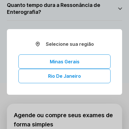
suspeita de inflamações intestinais.
Quanto tempo dura a Ressonância de
Enterografia?
Geralmente entre 40 minutos e 1 hora.
Selecione sua região
AGENDAR ONLINE
Minas Gerais
Rio De Janeiro
Agende ou compre seus exames de
forma simples