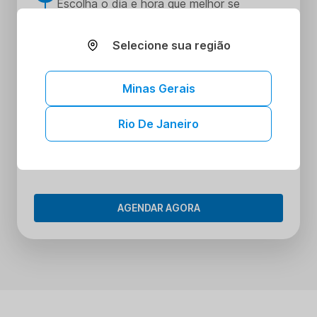
Escolha o dia e hora que melhor se
encaixe na sua rotina
Realize seus procedimentos
Selecione sua região
3
Faça seus procedimentos na unidade
escolhida
Minas Gerais
Tenha acesso aos seus resultados sem
4
sair de casa
Rio De Janeiro
Tenha acesso aos resultados dos seus
exames onde e quando quiser. Conheça o
Portal do Paciente.
AGENDAR AGORA