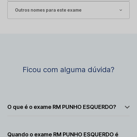
Outros nomes para este exame
Ficou com alguma dúvida?
O que é o exame RM PUNHO ESQUERDO?
A RM PUNHO ESQUERDO é um exame de imagem
realizado por ressonância magnética que permite
Quando o exame RM PUNHO ESQUERDO é