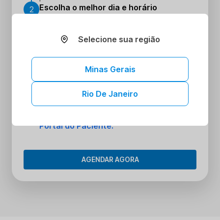
Escolha o melhor dia e horário
2
Escolha o dia e hora que melhor se
encaixe na sua rotina
Selecione sua região
Realize seus procedimentos
3
Faça seus procedimentos na unidade
escolhida
Minas Gerais
Tenha acesso aos seus resultados sem
4
Rio De Janeiro
sair de casa
Tenha acesso aos resultados dos seus
exames onde e quando quiser. Conheça o
Portal do Paciente.
AGENDAR AGORA