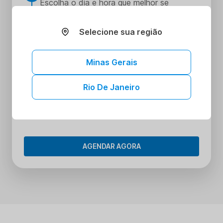
Escolha o dia e hora que melhor se
encaixe na sua rotina
Realize seus procedimentos
Selecione sua região
3
Faça seus procedimentos na unidade
escolhida
Minas Gerais
Tenha acesso aos seus resultados sem
4
sair de casa
Rio De Janeiro
Tenha acesso aos resultados dos seus
exames onde e quando quiser. Conheça o
Portal do Paciente.
AGENDAR AGORA