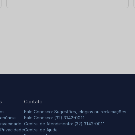
s
Contato
os
Fale Conosco: Sugestões, elogios ou reclamações
Denúncia
Fale Conosco: (32) 3142-0011
Privacidade
Central de Atendimento: (32) 3142-0011
e Privacidade
Central de Ajuda