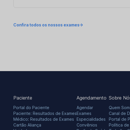
Confira todos os nossos exames
Paciente
Agendamento
Sobre Nó
Portal do Paciente
Agendar
Quem Som
Paciente: Resultados de Exames
Exames
Canal de 
Médico: Resultados de Exames
Especialidades
Portal de 
Cartão Aliança
Convênios
Política d