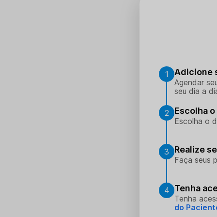
Adicione 
1
Agendar seu
seu dia a di
Escolha o 
2
Escolha o d
Realize s
3
Faça seus p
Tenha ace
4
Tenha aces
do Pacient