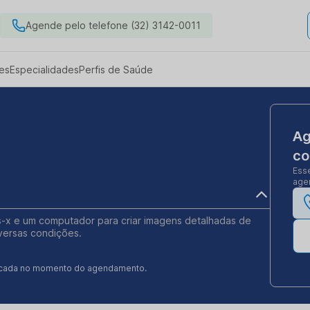
Agende pelo telefone (32) 3142-0011
es
Especialidades
Perfis de Saúde
Ag
co
Ess
agen
s-x e um computador para criar imagens detalhadas de
iversas condições.
ificada no momento do agendamento.