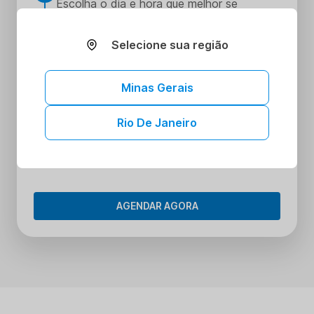
Escolha o dia e hora que melhor se
encaixe na sua rotina
Realize seus procedimentos
Selecione sua região
3
Faça seus procedimentos na unidade
escolhida
Minas Gerais
Tenha acesso aos seus resultados sem
4
sair de casa
Rio De Janeiro
Tenha acesso aos resultados dos seus
exames onde e quando quiser. Conheça o
Portal do Paciente.
AGENDAR AGORA