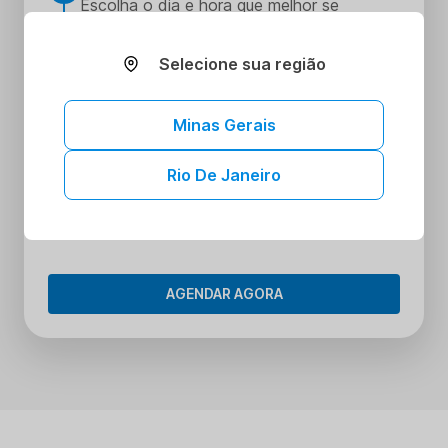
Escolha o dia e hora que melhor se
encaixe na sua rotina
Realize seus procedimentos
Selecione sua região
3
Faça seus procedimentos na unidade
escolhida
Minas Gerais
Tenha acesso aos seus resultados sem
4
sair de casa
Rio De Janeiro
Tenha acesso aos resultados dos seus
exames onde e quando quiser. Conheça o
Portal do Paciente.
AGENDAR AGORA