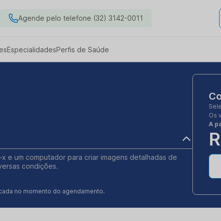
Agende pelo telefone (32) 3142-0011
es
Especialidades
Perfis de Saúde
Co
Sel
Os 
A pa
R
s-x e um computador para criar imagens detalhadas de
iversas condições.
ificada no momento do agendamento.