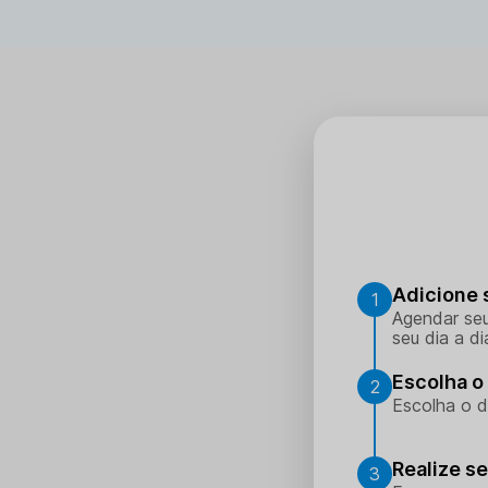
Adicione 
1
Agendar seu
seu dia a di
Escolha o 
2
Escolha o d
Realize s
3