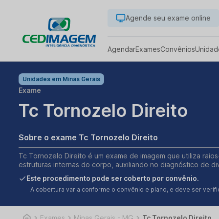
Agende seu exame online
Agendar
Exames
Convênios
Unidad
Unidades em
Minas Gerais
Exame
Tc Tornozelo Direito
Sobre o exame Tc Tornozelo Direito
Tc Tornozelo Direito é um exame de imagem que utiliza raio
estruturas internas do corpo, auxiliando no diagnóstico de d
Este procedimento pode ser coberto por convênio.
A cobertura varia conforme o convênio e plano, e deve ser ver
Exames
Minas Gerais - MG
Tc Tornozelo Direito