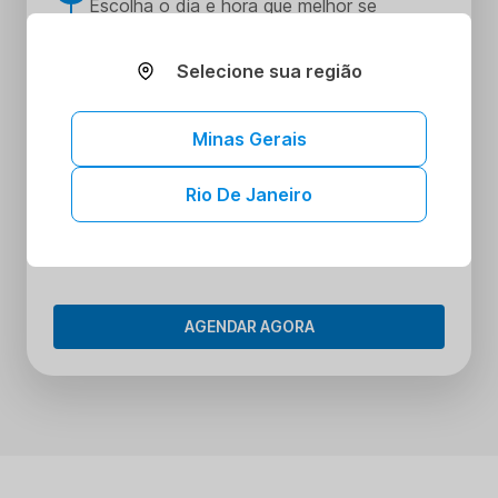
Escolha o dia e hora que melhor se
encaixe na sua rotina
Realize seus procedimentos
Selecione sua região
3
Faça seus procedimentos na unidade
escolhida
Minas Gerais
Tenha acesso aos seus resultados sem
4
sair de casa
Rio De Janeiro
Tenha acesso aos resultados dos seus
exames onde e quando quiser. Conheça o
Portal do Paciente.
AGENDAR AGORA