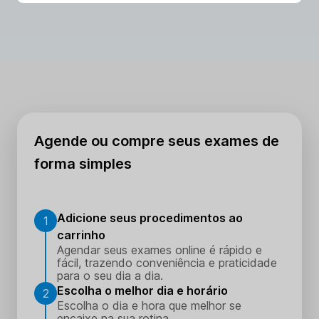
necessário avaliar a realização do exame. O exame
US DOPPLER ARTERIAL DE MEMBRO SUPERIOR
ESQUERDO é considerado seguro. O médico poderá
orientar em situações específicas.
Agende ou compre seus exames de
forma simples
Adicione seus procedimentos ao
1
carrinho
Agendar seus exames online é rápido e
fácil, trazendo conveniência e praticidade
para o seu dia a dia.
Escolha o melhor dia e horário
2
Escolha o dia e hora que melhor se
encaixe na sua rotina