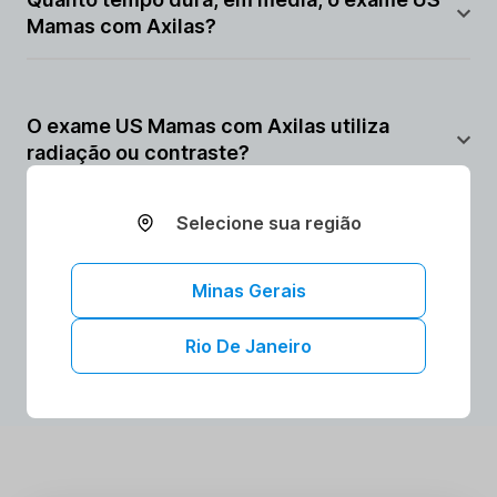
Mamas com Axilas?
O exame leva entre 15 e 30 minutos, dependendo da
complexidade. Não requer preparo específico e o
O exame US Mamas com Axilas utiliza
laudo costuma sair em até 48 horas.
radiação ou contraste?
Não. É realizado com ultrassom, sem uso de radiação
Selecione sua região
ou contraste, sendo totalmente seguro.
Minas Gerais
AGENDAR ONLINE
Rio De Janeiro