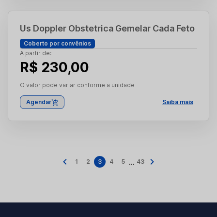
Us Doppler Obstetrica Gemelar Cada Feto
Coberto por convênios
A partir de:
R$ 230,00
O valor pode variar conforme a unidade
Agendar
Saiba mais
...
1
2
3
4
5
43