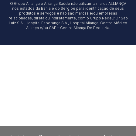
O Grupo Alliança e Alliança Saúde não utilizam a marca ALLIANÇA
nos estados da Bahia e do Sergipe para identificação de seus
produtos e serviços e não são marcas e/ou empresas
relacionadas, direta ou indiretamente, com o Grupo RedeD’Or São
Luiz S.A., Hospital Esperança S.A., Hospital Aliança, Centro Médico
Aliança e/ou CAP – Centro Aliança De Pediatria.