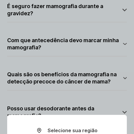
armazenamento de imagens e manipulação, mas
É seguro fazer mamografia durante a
ambas as técnicas são eficazes na detecção de
gravidez?
câncer de mama.
Embora a mamografia envolva radiação, a exposição
é baixa e geralmente é segura durante a gravidez se
Com que antecedência devo marcar minha
necessário. No entanto, o uso deve ser
mamografia?
cuidadosamente considerado.
Pode variar, mas é aconselhável agendar com
algumas semanas de antecedência para garantir um
Quais são os benefícios da mamografia na
horário conveniente.
detecção precoce do câncer de mama?
A detecção precoce aumenta as chances de
tratamento bem-sucedido, permitindo intervenções
Posso usar desodorante antes da
menos invasivas.
mamografia?
Selecione sua região
Geralmente, é melhor evitar o uso de desodorante,