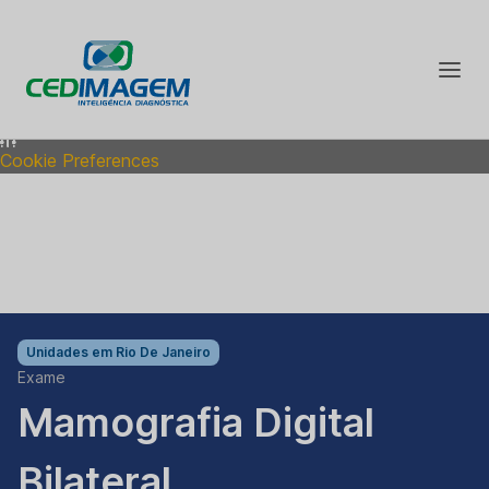
By clicking on “Accept all cookies”, you agree to the storage
of cookies on your device to improve site navigation,
analyze site usage, and help our marketing efforts. Find out
more in our
Privacy Policy
Accept all cookies
Reject all cookies
Cookie Preferences
Unidades em
Rio De Janeiro
Exame
Mamografia Digital
Bilateral