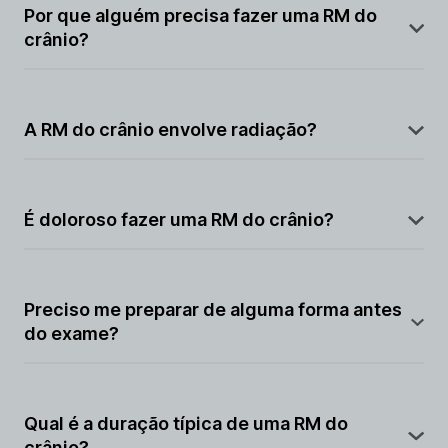
campos magnéticos e ondas de rádio para criar
Por que alguém precisa fazer uma RM do
imagens detalhadas das estruturas do cérebro e do
crânio?
crânio.
Esse exame é realizado para diagnosticar uma ampla
gama de condições neurológicas, como tumores
A RM do crânio envolve radiação?
cerebrais, acidentes vasculares cerebrais (AVCs),
lesões traumáticas, esclerose múltipla e muito mais.
Não, a ressonância magnética não utiliza radiação
ionizante, tornando-a segura em termos de
É doloroso fazer uma RM do crânio?
exposição à radiação.
Não é doloroso, mas pode ser necessário permanecer
imóvel por algum tempo durante o procedimento.
Preciso me preparar de alguma forma antes
do exame?
Em geral, não é necessário preparo específico, a
menos que o médico forneça instruções diferentes.
Qual é a duração típica de uma RM do
crânio?