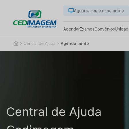
Agende seu exame online
Agendar
Exames
Convênios
Unidad
Central de Ajuda
Agendamento
Central de Ajuda