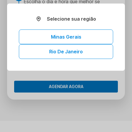
Escolha o dia e hora que melhor se
encaixe na sua rotina
Realize seus procedimentos
Selecione sua região
3
Faça seus procedimentos na unidade
escolhida
Minas Gerais
Tenha acesso aos seus resultados sem
4
sair de casa
Rio De Janeiro
Tenha acesso aos resultados dos seus
exames onde e quando quiser. Conheça o
Portal do Paciente.
AGENDAR AGORA