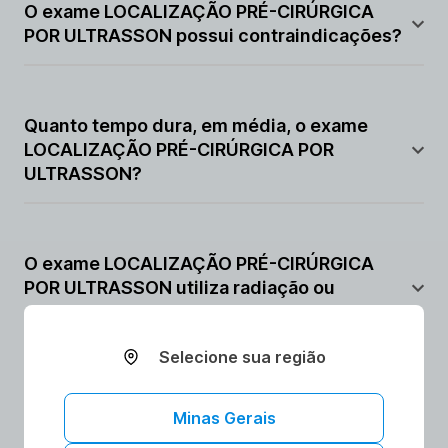
geralmente não causa dor, podendo haver apenas
O exame LOCALIZAÇÃO PRÉ-CIRÚRGICA
leve desconforto durante a manipulação da região.
POR ULTRASSON possui contraindicações?
A LOCALIZAÇÃO PRÉ-CIRÚRGICA POR ULTRASSON
não possui contraindicações relevantes.
Quanto tempo dura, em média, o exame
LOCALIZAÇÃO PRÉ-CIRÚRGICA POR
ULTRASSON?
A LOCALIZAÇÃO PRÉ-CIRÚRGICA POR ULTRASSON
dura em média de 20 a 40 minutos.
O exame LOCALIZAÇÃO PRÉ-CIRÚRGICA
POR ULTRASSON utiliza radiação ou
contraste?
Selecione sua região
A LOCALIZAÇÃO PRÉ-CIRÚRGICA POR ULTRASSON
não utiliza radiação nem contraste.
O exame LOCALIZAÇÃO PRÉ-CIRÚRGICA
Minas Gerais
POR ULTRASSON deve ser realizado com