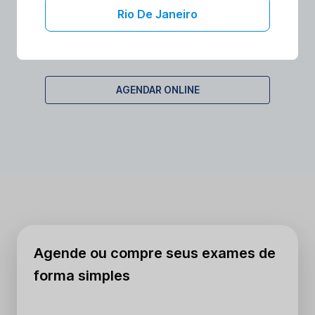
qual frequência?
Rio De Janeiro
A LOCALIZAÇÃO PRÉ-CIRÚRGICA POR ULTRASSON
é realizada conforme necessidade cirúrgica, sem
frequência fixa.
AGENDAR ONLINE
Agende ou compre seus exames de
forma simples