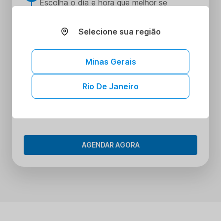
Escolha o dia e hora que melhor se
encaixe na sua rotina
Realize seus procedimentos
Selecione sua região
3
Faça seus procedimentos na unidade
escolhida
Minas Gerais
Tenha acesso aos seus resultados sem
4
sair de casa
Rio De Janeiro
Tenha acesso aos resultados dos seus
exames onde e quando quiser. Conheça o
Portal do Paciente.
AGENDAR AGORA