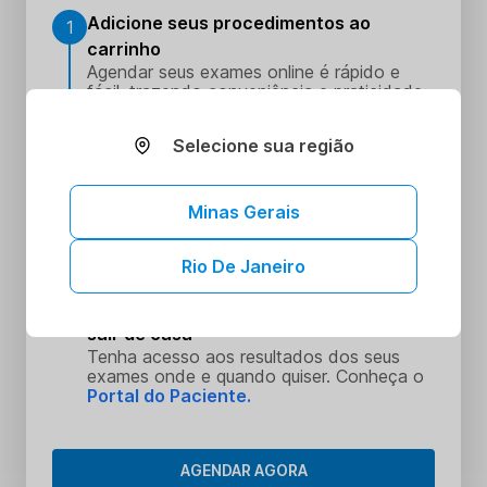
Adicione seus procedimentos ao
1
carrinho
Agendar seus exames online é rápido e
fácil, trazendo conveniência e praticidade
para o seu dia a dia.
Escolha o melhor dia e horário
2
Selecione sua região
Escolha o dia e hora que melhor se
encaixe na sua rotina
Minas Gerais
Realize seus procedimentos
3
Faça seus procedimentos na unidade
escolhida
Rio De Janeiro
Tenha acesso aos seus resultados sem
4
sair de casa
Tenha acesso aos resultados dos seus
exames onde e quando quiser. Conheça o
Portal do Paciente.
AGENDAR AGORA