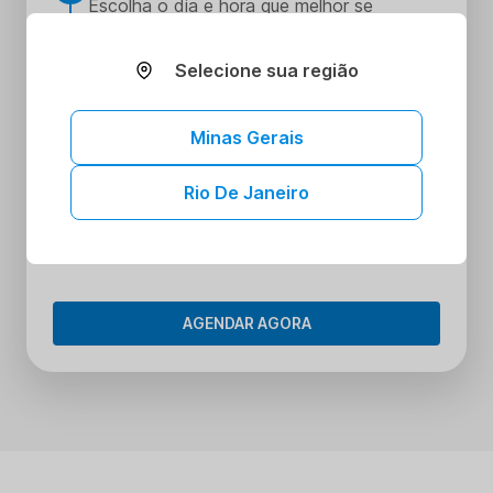
Escolha o dia e hora que melhor se
encaixe na sua rotina
Realize seus procedimentos
Selecione sua região
3
Faça seus procedimentos na unidade
escolhida
Minas Gerais
Tenha acesso aos seus resultados sem
4
sair de casa
Rio De Janeiro
Tenha acesso aos resultados dos seus
exames onde e quando quiser. Conheça o
Portal do Paciente.
AGENDAR AGORA