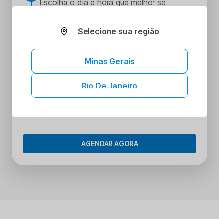
Escolha o dia e hora que melhor se
encaixe na sua rotina
Realize seus procedimentos
Selecione sua região
3
Faça seus procedimentos na unidade
escolhida
Minas Gerais
Tenha acesso aos seus resultados sem
4
sair de casa
Rio De Janeiro
Tenha acesso aos resultados dos seus
exames onde e quando quiser. Conheça o
Portal do Paciente.
AGENDAR AGORA