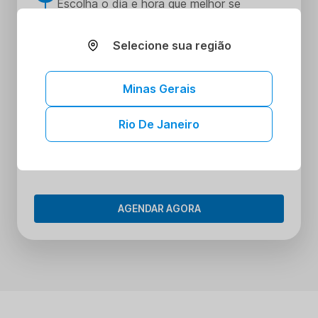
Escolha o dia e hora que melhor se
encaixe na sua rotina
Realize seus procedimentos
Selecione sua região
3
Faça seus procedimentos na unidade
escolhida
Minas Gerais
Tenha acesso aos seus resultados sem
4
sair de casa
Rio De Janeiro
Tenha acesso aos resultados dos seus
exames onde e quando quiser. Conheça o
Portal do Paciente.
AGENDAR AGORA