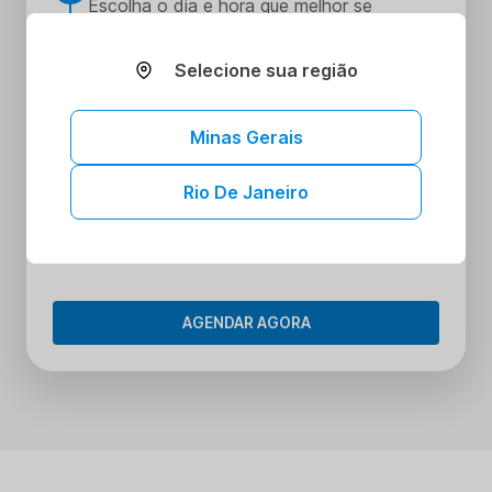
Escolha o dia e hora que melhor se
encaixe na sua rotina
Realize seus procedimentos
Selecione sua região
3
Faça seus procedimentos na unidade
escolhida
Minas Gerais
Tenha acesso aos seus resultados sem
4
sair de casa
Rio De Janeiro
Tenha acesso aos resultados dos seus
exames onde e quando quiser. Conheça o
Portal do Paciente.
AGENDAR AGORA